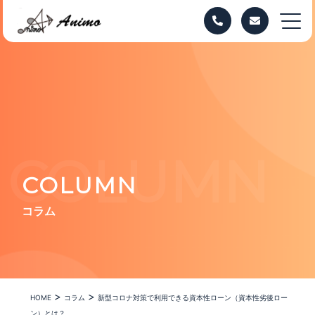
COLUMN
COLUMN
コラム
>
>
HOME
コラム
新型コロナ対策で利用できる資本性ローン（資本性劣後ロー
ン）とは？